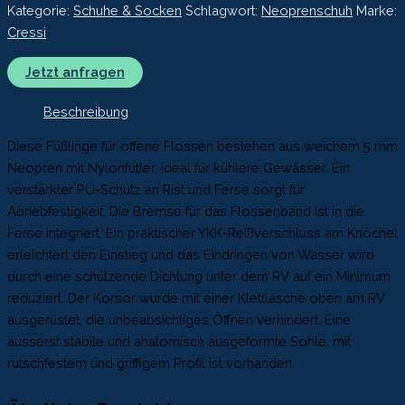
Kategorie:
Schuhe & Socken
Schlagwort:
Neoprenschuh
Marke:
Cressi
Jetzt anfragen
Beschreibung
Diese Füßlinge für offene Flossen bestehen aus weichem 5 mm
Neopren mit Nylonfutter, ideal für kühlere Gewässer. Ein
verstärkter PU-Schutz an Rist und Ferse sorgt für
Abriebfestigkeit. Die Bremse für das Flossenband ist in die
Ferse integriert. Ein praktischer YKK-Reißverschluss am Knöchel
erleichtert den Einstieg und das Eindringen von Wasser wird
durch eine schützende Dichtung unter dem RV auf ein Minimum
reduziert. Der Korsor wurde mit einer Klettlasche oben am RV
ausgerüstet, die unbeabsichtiges Öffnen verhindert. Eine
äusserst stabile und anatomisch ausgeformte Sohle, mit
rutschfestem und griffigem Profil ist vorhanden.