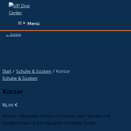
Zum
Inhalt
springen
Menü
← Zurück
Start
/
Schuhe & Socken
/ Korsor
Schuhe & Socken
Korsor
85,00
€
Korsor – Neopren-Schuh von Cressi zum Tauchen mit
Geräteflossen, 5 mm Neopren mit fester Sohle