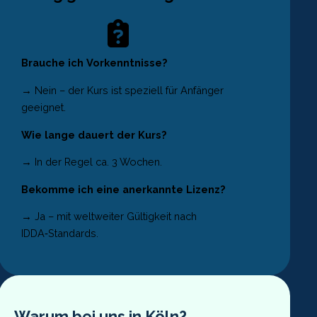
Brauche ich Vorkenntnisse?
→ Nein – der Kurs ist speziell für Anfänger
geeignet.
Wie lange dauert der Kurs?
→ In der Regel ca. 3 Wochen.
Bekomme ich eine anerkannte Lizenz?
→ Ja – mit weltweiter Gültigkeit nach
IDDA‑Standards.
Warum bei uns in Köln?