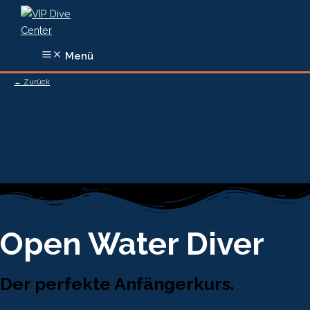
Zum
Inhalt
springen
Menü
← Zurück
Open Water Diver
Der perfekte Anfängerkurs
.