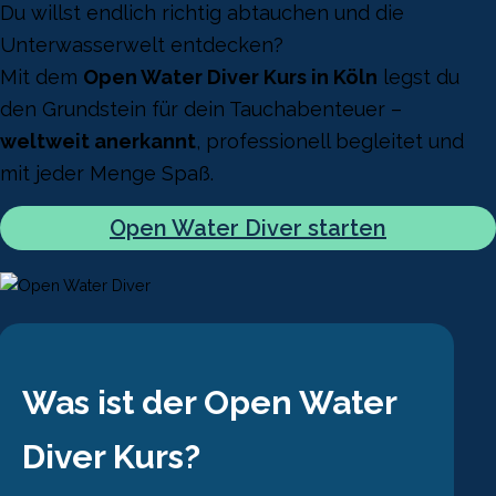
Du willst endlich richtig abtauchen und die
Unterwasserwelt entdecken?
Mit dem
Open Water Diver Kurs in Köln
legst du
den Grundstein für dein Tauchabenteuer –
weltweit anerkannt
, professionell begleitet und
mit jeder Menge Spaß.
Open Water Diver starten
Was ist der Open Water
Diver Kurs?