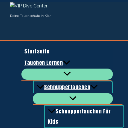
Zum
Inhalt
Deine Tauchschule in Köln
springen
Startseite
Tauchen Lernen
Start
/
Schuhe & Socken
/ Cressi Fin Socks
Schuhe & Socken
Schnuppertauchen
Cressi Fin Socks
17,99
€
Schnuppertauchen Für
Socken aus Ultrastretch-Material zum Tragen in Vollfußflos
Kids
Neoprenschuhen.