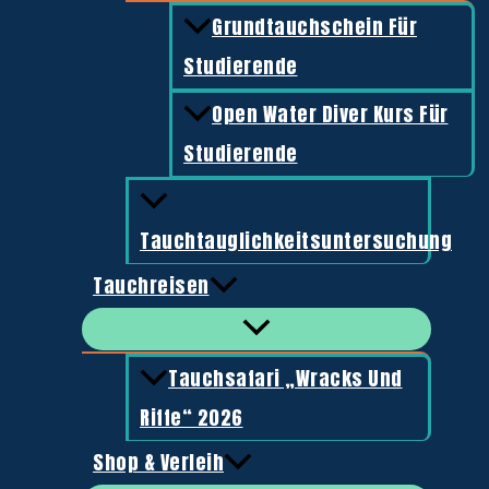
39,00
€
Grundtauchschein Für
Studierende
Open Water Diver Kurs Für
Studierende
VIP Dive Center
Tauchtauglichkeitsuntersuchung
Tauchreisen
Kopernikusstrasse 156
51065 Köln
Tauchsafari „Wracks Und
Riffe“ 2026
Matthias
0175-4336680
Shop & Verleih
Michael
0170-7639082