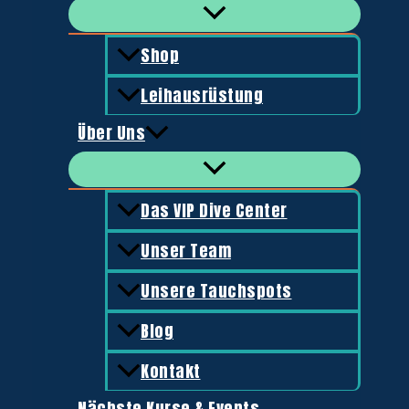
diving@vip-rescue.de
Shop
Leihausrüstung
Über Uns
Das VIP Dive Center
Unser Team
Unsere Tauchspots
Blog
Kontakt
Nächste Kurse & Events