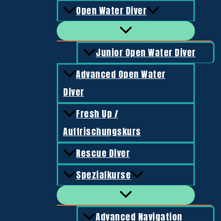
Open Water Diver
Kategorie:
Schuhe & Socken
Schlagwörter:
Cressi
,
Fin Socks
Jetzt anfragen
Junior Open Water Diver
Beschreibung
Advanced Open Water
Diese Socken aus textilem „Ultra-Stretch“-Material erlaube
Diver
verbessern auch den Sitz des Fußes im Fußteil. Sie können
Fresh Up /
Ähnliche Produkte
Auffrischungskurs
Rescue Diver
Tauchmasken
Spezialkurse
Cressi F1 Maske
49,00
€
Advanced Navigation