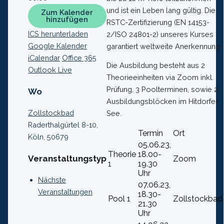
und ist ein Leben lang gültig. Die
Zum Kalender
hinzufügen
RSTC-Zertifizierung (EN 14153-
ICS herunterladen
2/ISO 24801-2) unseres Kurses
Google Kalender
garantiert weltweite Anerkennung.
iCalendar
Office 365
Die Ausbildung besteht aus 2
Outlook Live
Theorieeinheiten via Zoom inkl.
Prüfung, 3 Poolterminen, sowie 2
Wo
Ausbildungsblöcken im Hitdorfer
Zollstockbad
See.
Raderthalgürtel 8-10,
Termin
Ort
Köln, 50679
05.06.23,
Theorie
18.00-
Veranstaltungstyp
Zoom
1
19.30
Uhr
Nächste
07.06.23,
Veranstaltungen
18.30-
Pool 1
Zollstockbad
21.30
Uhr