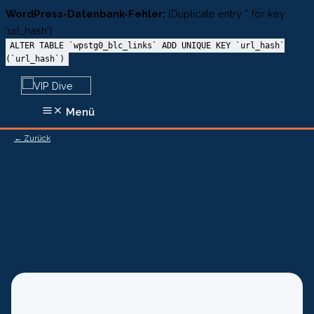
WordPress-Datenbank-Fehler:
[Duplicate entry '' for key
'url_hash']
ALTER TABLE `wpstg0_blc_links` ADD UNIQUE KEY `url_hash`
(`url_hash`)
Zum
Inhalt
Menü
springen
← Zurück