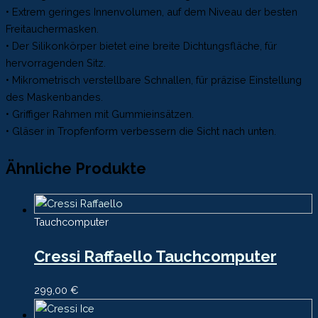
• Extrem geringes Innenvolumen, auf dem Niveau der besten
Freitauchermasken.
• Der Silikonkörper bietet eine breite Dichtungsfläche, für
hervorragenden Sitz.
• Mikrometrisch verstellbare Schnallen, für präzise Einstellung
des Maskenbandes.
• Griffiger Rahmen mit Gummieinsätzen.
• Gläser in Tropfenform verbessern die Sicht nach unten.
Ähnliche Produkte
Tauchcomputer
Cressi Raffaello Tauchcomputer
299,00
€