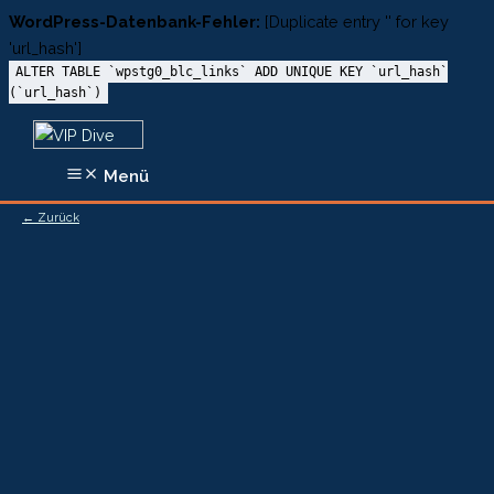
WordPress-Datenbank-Fehler:
[Duplicate entry '' for key
'url_hash']
ALTER TABLE `wpstg0_blc_links` ADD UNIQUE KEY `url_hash`
(`url_hash`)
Zum
Inhalt
Menü
springen
← Zurück