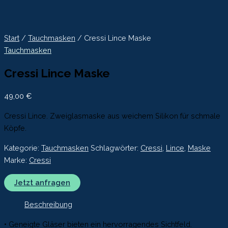
Start
/
Tauchmasken
/ Cressi Lince Maske
Tauchmasken
Cressi Lince Maske
49,00
€
Cressi Lince. Zweiglasmaske aus weichem Silikon für schmale
Köpfe.
Kategorie:
Tauchmasken
Schlagwörter:
Cressi
,
Lince
,
Maske
Marke:
Cressi
Jetzt anfragen
Beschreibung
• Geneigte Gläser bieten ein hervorragendes Sichtfeld.