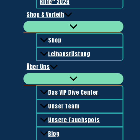
Riffe“ 2026
199,00
€
Shop & Verleih
Taschen und Aufbewahrung
Shop
Cressi Dry Bag 5 Liter
Leihausrüstung
15,99
€
Über Uns
Tauchmasken
Cressi Big Eyes Evolution
Das VIP Dive Center
Unser Team
55,00
€
Unsere Tauchspots
Blog