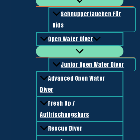
Schnuppertauchen Für
Kids
Open Water Diver
Junior Open Water Diver
Start
/
Tarierjackets
/ Cressi Carbon Jacket
Tarierjackets
Advanced Open Water
Diver
Cressi Carbon Jacket
Fresh Up /
489,00
€
Auffrischungskurs
Bleiintegriertes, Komfort-Jacket von Cressi. Robust, bequem,
Rescue Diver
Kategorie:
Tarierjackets
Schlagwörter:
Carbon
,
Cressi
,
Jacke