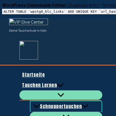
WordPress-Datenbank-Fehler:
[Duplicate entry '' for key 
ALTER TABLE `wpstg0_blc_links` ADD UNIQUE KEY `url_has
Zum
Inhalt
Deine Tauchschule in Köln
springen
Startseite
Tauchen Lernen
Schnuppertauchen