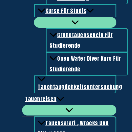
• Schultergurte mit 50 mm Schnellverschluss-Schnallen.
Kurse Für Studis
• 2 Überdruckventile
Grundtauchschein Für
Ähnliche Produkte
Studierende
Open Water Diver Kurs Für
Taschen und Aufbewahrung
Studierende
Cressi Gorilla Pro Tasche
Tauchtauglichkeitsuntersuchung
99,00
€
Tauchreisen
Konsolen
Tauchsafari „Wracks Und
Digi 2 Digital Console