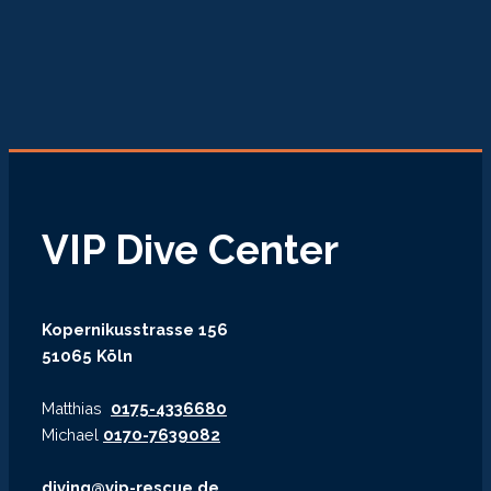
VIP Dive Center
Kopernikusstrasse 156
51065 Köln
Matthias
0175-4336680
Michael
0170-7639082
diving@vip-rescue.de