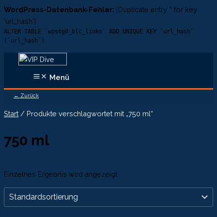
WordPress-Datenbank-Fehler:
[Duplicate entry '' for key
'url_hash']
ALTER TABLE `wpstg0_blc_links` ADD UNIQUE KEY `url_hash`
(`url_hash`)
Zum
Inhalt
Menü
springen
← Zurück
Start
/ Produkte verschlagwortet mit „750 ml“
750 ml
Einzelnes Ergebnis wird angezeigt