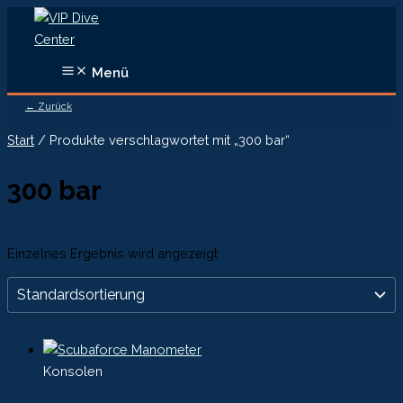
Zum
Inhalt
springen
Menü
← Zurück
Start
/ Produkte verschlagwortet mit „300 bar“
300 bar
Einzelnes Ergebnis wird angezeigt
Konsolen