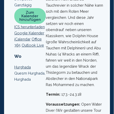
Ganztägig
Tauchrevier in solcher Nähe kann
sich mit dem Roten Meer
Zum
Kalender
vergleichen. Und diese Jahr
hinzufügen
setzen wir noch einen
ICS herunterladen
obendrauf: neben unseren
Google Kalender
Klassikern, wie Dolphin House
iCalendar
Office
(große Wahrscheinlichkeit auf
365
Outlook Live
Tauchen mit Delphinen) und Abu
Nuhas (4 Wracks an einem Riff),
Wo
fahren wir weit in den Norden,
um das legendäre Wrack der
Hurghada
Thislegorm zu betauchen und
Quesm Hurghada,
Abstecher in den Nationalpark
Hurghada
Ras Mohammed zu machen.
Termin:
17.3.-24.3.18
Voraussetzungen:
Open Water
Diver (Wir gestalten unsere Tour