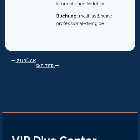
Informationen findet Ihr
hier
.
Buchung:
matthias@heine-
professional-diving.de
ZURÜCK
WEITER