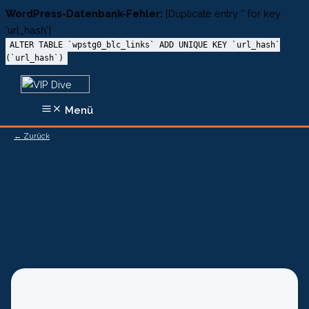
WordPress-Datenbank-Fehler:
[Duplicate entry '' for key
'url_hash']
ALTER TABLE `wpstg0_blc_links` ADD UNIQUE KEY `url_hash`
(`url_hash`)
Zum
Inhalt
Menü
springen
← Zurück