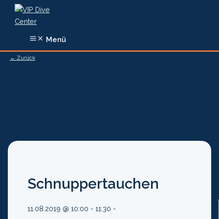
Zum
Inhalt
springen
Menü
← Zurück
Schnuppertauchen
11.08.2019 @ 10:00 - 11:30 -