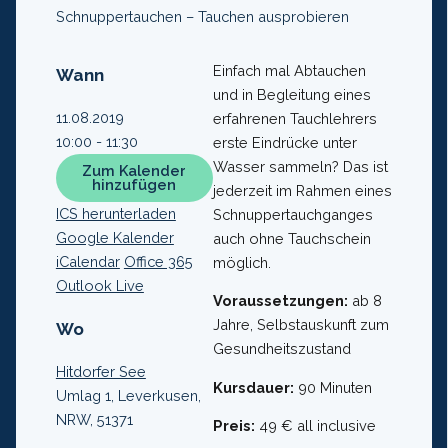
Schnuppertauchen – Tauchen ausprobieren
Einfach mal Abtauchen
Wann
und in Begleitung eines
11.08.2019
erfahrenen Tauchlehrers
10:00 - 11:30
erste Eindrücke unter
Wasser sammeln? Das ist
Zum Kalender
hinzufügen
jederzeit im Rahmen eines
ICS herunterladen
Schnuppertauchganges
Google Kalender
auch ohne Tauchschein
iCalendar
Office 365
möglich.
Outlook Live
Voraussetzungen:
ab 8
Jahre, Selbstauskunft zum
Wo
Gesundheitszustand
Hitdorfer See
Kursdauer:
90 Minuten
Umlag 1, Leverkusen,
NRW, 51371
Preis:
49 € all inclusive