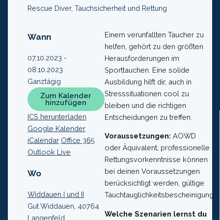
Rescue Diver, Tauchsicherheit und Rettung
Einem verunfallten Taucher zu
Wann
helfen, gehört zu den größten
07.10.2023 -
Herausforderungen im
08.10.2023
Sporttauchen. Eine solide
Ganztägig
Ausbildung hilft dir, auch in
Stresssituationen cool zu
Zum Kalender
hinzufügen
bleiben und die richtigen
ICS herunterladen
Entscheidungen zu treffen.
Google Kalender
Voraussetzungen:
AOWD
iCalendar
Office 365
oder Äquivalent, professionelle
Outlook Live
Rettungsvorkenntnisse können
bei deinen Voraussetzungen
Wo
berücksichtigt werden, gültige
Widdauen I und II
Tauchtauglichkeitsbescheinigung
Gut Widdauen, 40764
Welche Szenarien lernst du
Langenfeld