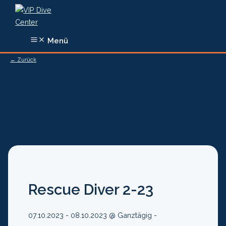
Zum
Inhalt
springen
Menü
← Zurück
Rescue Diver 2-23
07.10.2023 - 08.10.2023 @ Ganztägig -