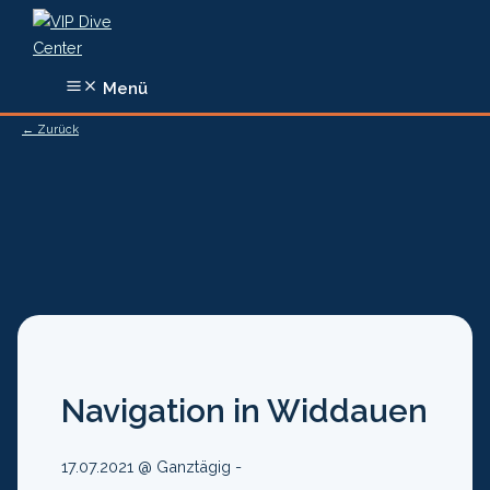
Zum
Inhalt
springen
Menü
← Zurück
Navigation in Widdauen
17.07.2021 @ Ganztägig -