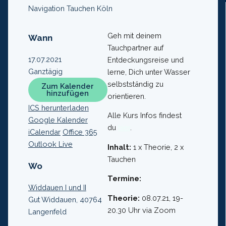
Navigation Tauchen Köln
Geh mit deinem
Wann
Tauchpartner auf
17.07.2021
Entdeckungsreise und
Ganztägig
lerne, Dich unter Wasser
selbstständig zu
Zum Kalender
hinzufügen
orientieren.
ICS herunterladen
Alle Kurs Infos findest
Google Kalender
du
hier
.
iCalendar
Office 365
Outlook Live
Inhalt:
1 x Theorie, 2 x
Tauchen
Wo
Termine:
Widdauen I und II
Theorie:
08.07.21, 19-
Gut Widdauen, 40764
20.30 Uhr via Zoom
Langenfeld